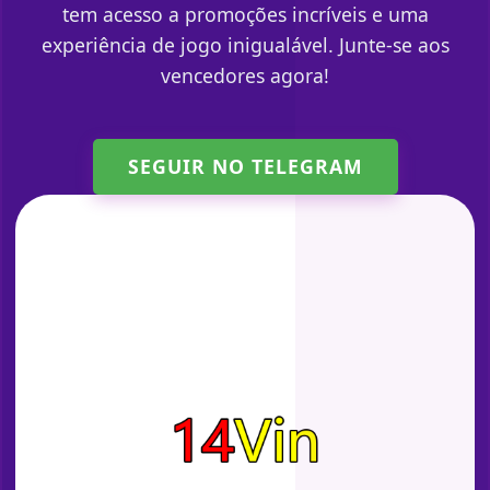
tem acesso a promoções incríveis e uma
experiência de jogo inigualável. Junte-se aos
vencedores agora!
SEGUIR NO TELEGRAM