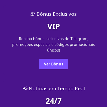
🎁 Bônus Exclusivos
VIP
Receba bônus exclusivos do Telegram,
promoções especiais e códigos promocionais
únicos!
Ver Bônus
📢 Notícias em Tempo Real
24/7