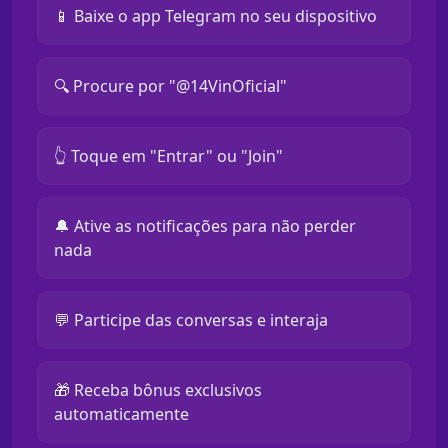
📱 Baixe o app Telegram no seu dispositivo
🔍 Procure por "@14VinOficial"
👆 Toque em "Entrar" ou "Join"
🔔 Ative as notificações para não perder
nada
💬 Participe das conversas e interaja
🎁 Receba bônus exclusivos
automaticamente