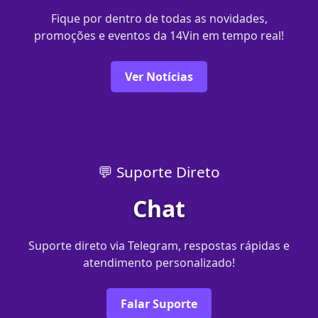
Fique por dentro de todas as novidades,
promoções e eventos da 14Vin em tempo real!
Ver Notícias
💬 Suporte Direto
Chat
Suporte direto via Telegram, respostas rápidas e
atendimento personalizado!
Falar Suporte