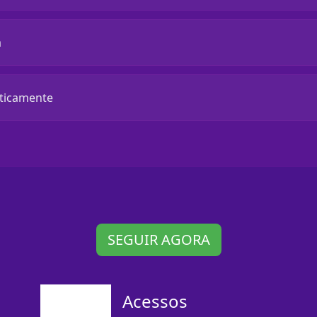
a
aticamente
SEGUIR AGORA
Acessos