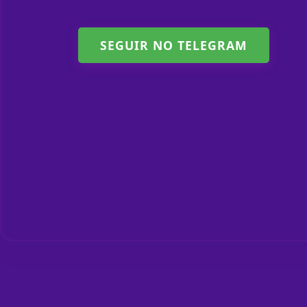
SEGUIR NO TELEGRAM