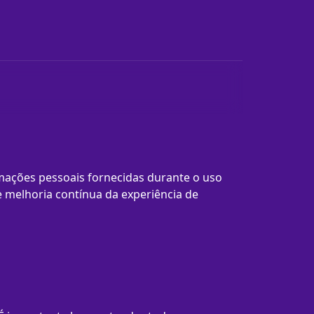
rmações pessoais fornecidas durante o uso
e melhoria contínua da experiência de