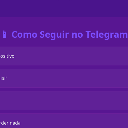
📱 Como Seguir no Telegram
ositivo
ial"
erder nada