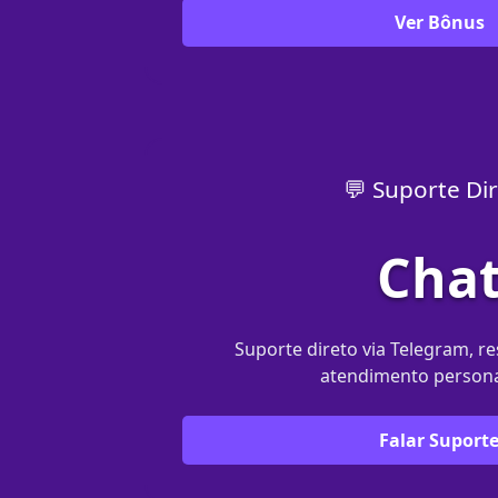
Ver Bônus
💬 Suporte Di
Cha
Suporte direto via Telegram, r
atendimento persona
Falar Suport