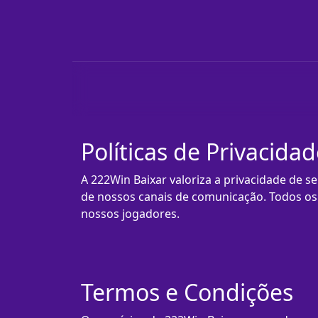
Políticas de Privacida
A 222Win Baixar valoriza a privacidade de 
de nossos canais de comunicação. Todos os 
nossos jogadores.
Termos e Condições