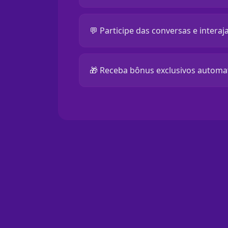
💬 Participe das conversas e interaj
🎁 Receba bônus exclusivos autom