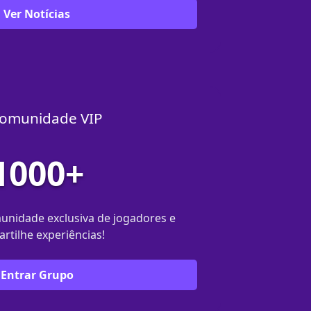
Ver Notícias
Comunidade VIP
1000+
unidade exclusiva de jogadores e
rtilhe experiências!
Entrar Grupo