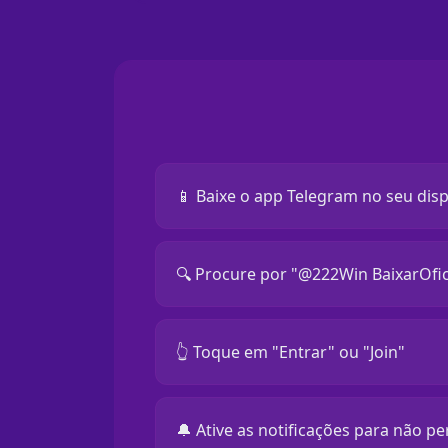
📱 Baixe o app Telegram no seu disp
🔍 Procure por "@222Win BaixarOfic
👆 Toque em "Entrar" ou "Join"
🔔 Ative as notificações para não p