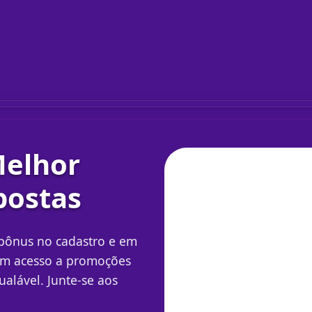
Melhor
postas
bônus no cadastro e em
em acesso a promoções
ualável. Junte-se aos