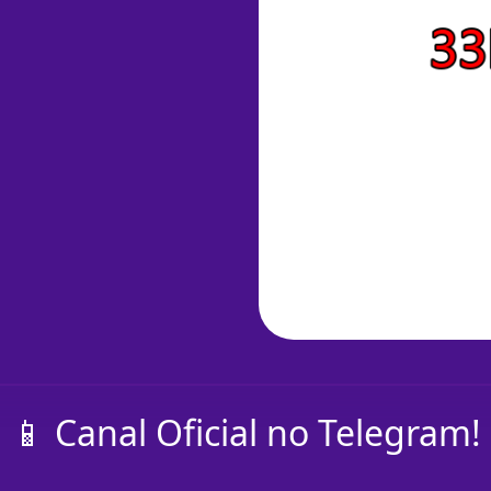
📱 Canal Oficial no Telegram!