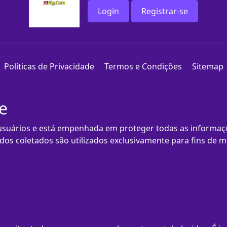
Login
Registrar-se
Políticas de Privacidade
Termos e Condições
Sitemap
de
 usuários e está empenhada em proteger todas as informaç
os coletados são utilizados exclusivamente para fins de m