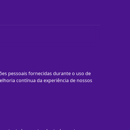
ões pessoais fornecidas durante o uso de
elhoria contínua da experiência de nossos