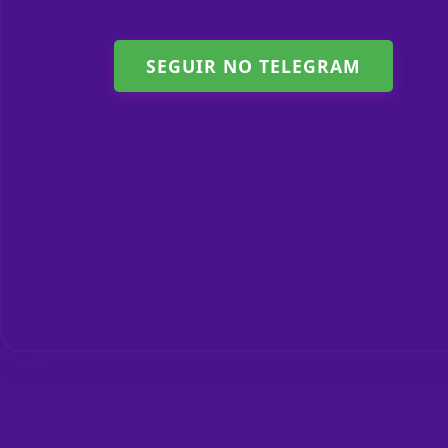
SEGUIR NO TELEGRAM