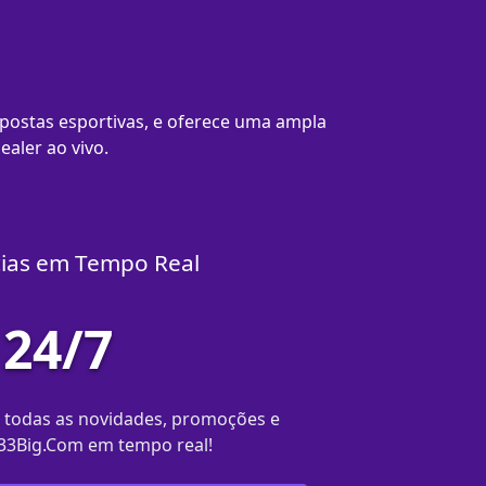
apostas esportivas, e oferece uma ampla
ealer ao vivo.
cias em Tempo Real
24/7
e todas as novidades, promoções e
33Big.Com em tempo real!