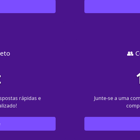
reto
👥 
t
espostas rápidas e
Junte-se a uma com
lizado!
compa
e