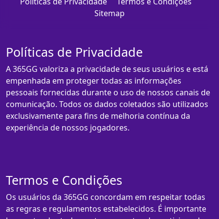
Políticas de Privacidade
Termos e Condições
Sitemap
Políticas de Privacidade
A 365GG valoriza a privacidade de seus usuários e está
empenhada em proteger todas as informações
pessoais fornecidas durante o uso de nossos canais de
comunicação. Todos os dados coletados são utilizados
exclusivamente para fins de melhoria contínua da
experiência de nossos jogadores.
Termos e Condições
Os usuários da 365GG concordam em respeitar todas
as regras e regulamentos estabelecidos. É importante