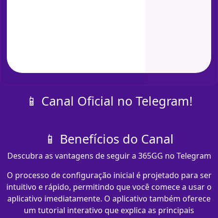
📱 Canal Oficial no Telegram!
📱 Benefícios do Canal
Descubra as vantagens de seguir a 365GG no Telegram
O processo de configuração inicial é projetado para ser
intuitivo e rápido, permitindo que você comece a usar o
aplicativo imediatamente. O aplicativo também oferece
um tutorial interativo que explica as principais