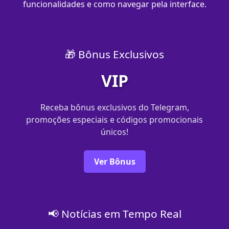
funcionalidades e como navegar pela interface.
🎁 Bônus Exclusivos
VIP
Receba bônus exclusivos do Telegram,
promoções especiais e códigos promocionais
únicos!
Ver Bônus
📢 Notícias em Tempo Real