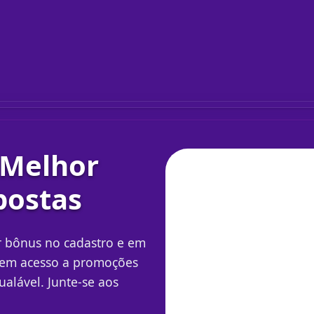
 Melhor
postas
r bônus no cadastro e em
tem acesso a promoções
ualável. Junte-se aos