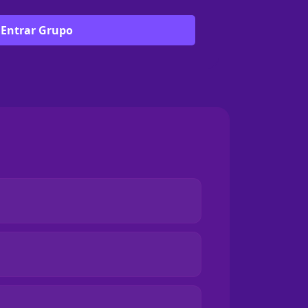
Entrar Grupo