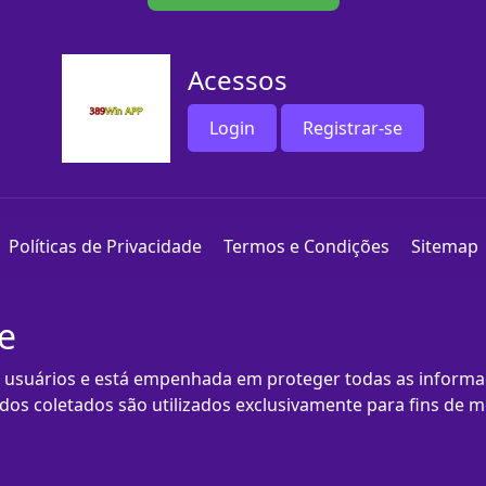
Acessos
Login
Registrar-se
Políticas de Privacidade
Termos e Condições
Sitemap
de
s usuários e está empenhada em proteger todas as informa
os coletados são utilizados exclusivamente para fins de m