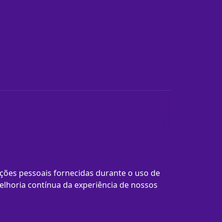
ções pessoais fornecidas durante o uso de
elhoria contínua da experiência de nossos