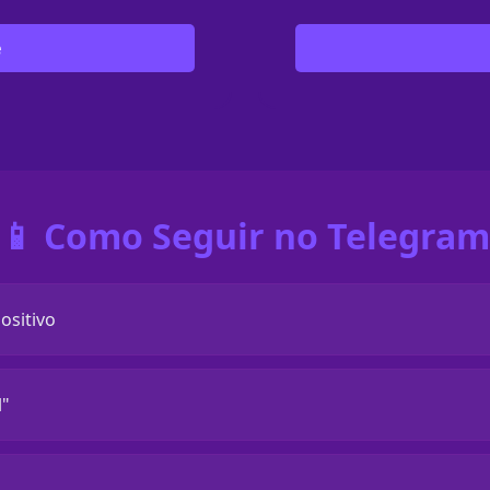
e
📱 Como Seguir no Telegram
ositivo
l"