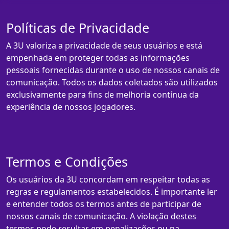
Políticas de Privacidade
A 3U valoriza a privacidade de seus usuários e está
empenhada em proteger todas as informações
pessoais fornecidas durante o uso de nossos canais de
comunicação. Todos os dados coletados são utilizados
exclusivamente para fins de melhoria contínua da
experiência de nossos jogadores.
Termos e Condições
Os usuários da 3U concordam em respeitar todas as
regras e regulamentos estabelecidos. É importante ler
e entender todos os termos antes de participar de
nossos canais de comunicação. A violação destes
termos pode resultar em penalizações ou na