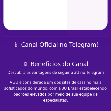
📱 Canal Oficial no Telegram!
📱 Benefícios do Canal
Descubra as vantagens de seguir a 3U no Telegram
A 3U é considerada um dos sites de cassino mais
sofisticados do mundo, com a 3U Brasil estabelecendo
padrões elevados por meio de sua equipe de
especialistas.