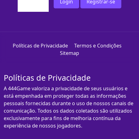
Login
Registrar-se
Políticas de Privacidade
Termos e Condições
Sitemap
Políticas de Privacidade
A 444Game valoriza a privacidade de seus usuários e
está empenhada em proteger todas as informações
pessoais fornecidas durante o uso de nossos canais de
comunicação. Todos os dados coletados são utilizados
exclusivamente para fins de melhoria contínua da
experiência de nossos jogadores.