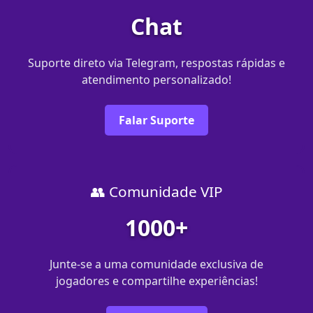
Chat
Suporte direto via Telegram, respostas rápidas e
atendimento personalizado!
Falar Suporte
👥 Comunidade VIP
1000+
Junte-se a uma comunidade exclusiva de
jogadores e compartilhe experiências!