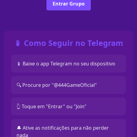
Entrar Grupo
📱 Como Seguir no Telegram
📱 Baixe o app Telegram no seu dispositivo
🔍 Procure por "@444GameOficial"
👆 Toque em "Entrar" ou "Join"
🔔 Ative as notificações para não perder
nada