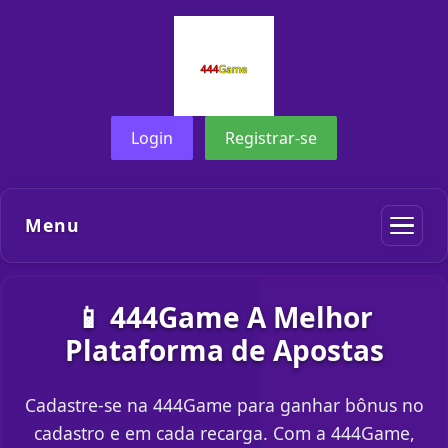
Login
Registrar-se
Menu
📱 444Game A Melhor
Plataforma de Apostas
Cadastre-se na 444Game para ganhar bônus no
cadastro e em cada recarga. Com a 444Game,