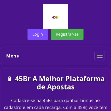
Login
Registrar-se
Menu
📱 45Br A Melhor Plataforma
de Apostas
Cadastre-se na 45Br para ganhar bônus no
cadastro e em cada recarga. Com a 45Br, você tem