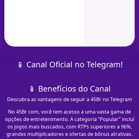
📱 Canal Oficial no Telegram!
📱 Benefícios do Canal
Descubra as vantagens de seguir a 45Br no Telegram
No 45Br com​, você tem acesso a uma vasta gama de
opções de entretenimento. A categoria “Popular” inclui
os jogos mais buscados, com RTPs superiores a 96%,
grandes multiplicadores e ofertas de bônus atrativas.