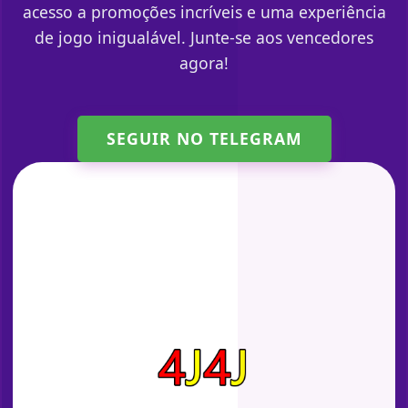
acesso a promoções incríveis e uma experiência
de jogo inigualável. Junte-se aos vencedores
agora!
SEGUIR NO TELEGRAM