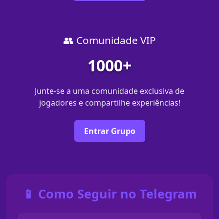
👥 Comunidade VIP
1000+
Junte-se a uma comunidade exclusiva de
jogadores e compartilhe experiências!
Entrar Grupo
📱 Como Seguir no Telegram