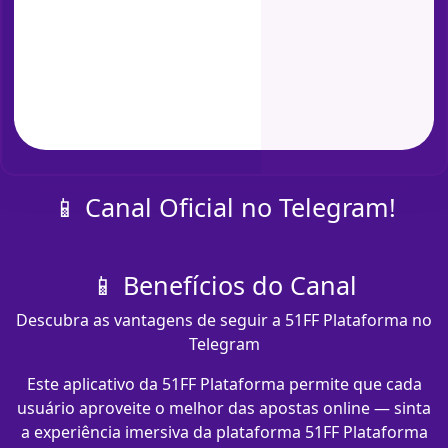
📱 Canal Oficial no Telegram!
📱 Benefícios do Canal
Descubra as vantagens de seguir a 51FF Plataforma no
Telegram
Este aplicativo da 51FF Plataforma permite que cada
usuário aproveite o melhor das apostas online — sinta
a experiência imersiva da plataforma 51FF Plataforma