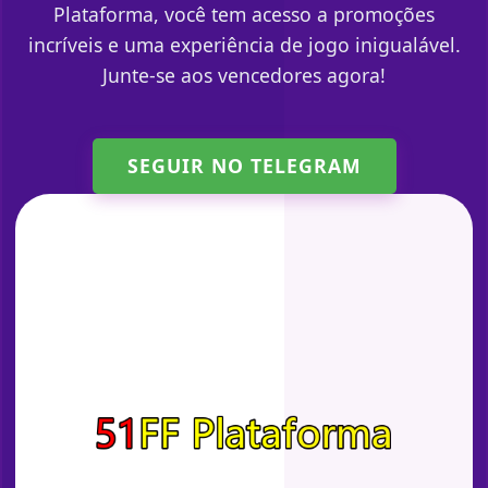
Plataforma, você tem acesso a promoções
incríveis e uma experiência de jogo inigualável.
Junte-se aos vencedores agora!
SEGUIR NO TELEGRAM