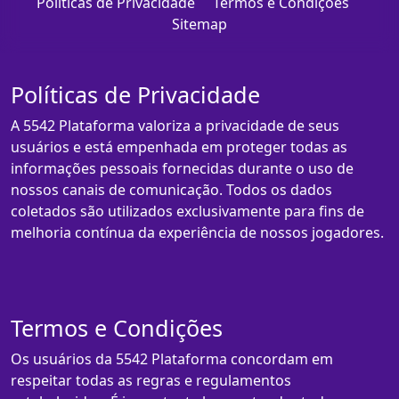
Políticas de Privacidade
Termos e Condições
Sitemap
Políticas de Privacidade
A 5542 Plataforma valoriza a privacidade de seus
usuários e está empenhada em proteger todas as
informações pessoais fornecidas durante o uso de
nossos canais de comunicação. Todos os dados
coletados são utilizados exclusivamente para fins de
melhoria contínua da experiência de nossos jogadores.
Termos e Condições
Os usuários da 5542 Plataforma concordam em
respeitar todas as regras e regulamentos