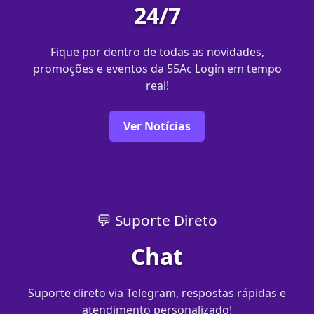
24/7
Fique por dentro de todas as novidades,
promoções e eventos da 55Ac Login em tempo
real!
Ver Notícias
💬 Suporte Direto
Chat
Suporte direto via Telegram, respostas rápidas e
atendimento personalizado!