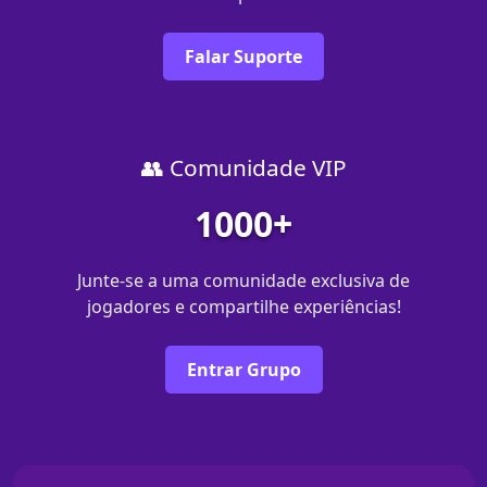
Falar Suporte
👥 Comunidade VIP
1000+
Junte-se a uma comunidade exclusiva de
jogadores e compartilhe experiências!
Entrar Grupo