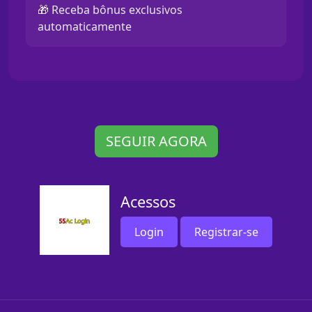
🎁 Receba bônus exclusivos
automaticamente
SEGUIR AGORA
Acessos
Login
Registrar-se