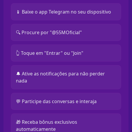
📱 Baixe o app Telegram no seu dispositivo
🔍 Procure por "@55MOficial"
👆 Toque em "Entrar" ou "Join"
🔔 Ative as notificações para não perder
nada
💬 Participe das conversas e interaja
🎁 Receba bônus exclusivos
automaticamente