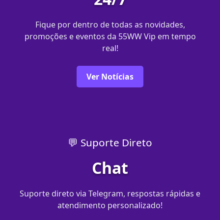
Fique por dentro de todas as novidades,
promoções e eventos da 55WW Vip em tempo
real!
Ver Notícias
💬 Suporte Direto
Chat
Suporte direto via Telegram, respostas rápidas e
atendimento personalizado!