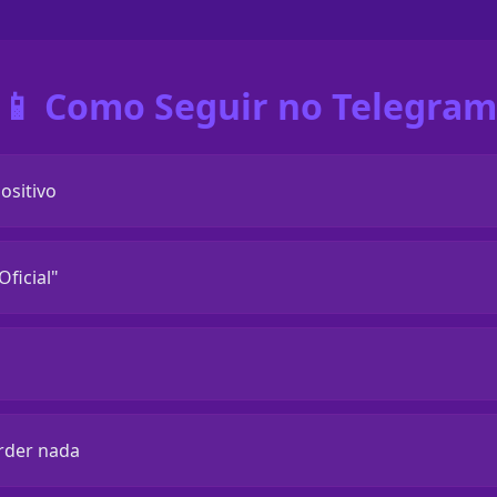
📱 Como Seguir no Telegram
ositivo
ficial"
erder nada