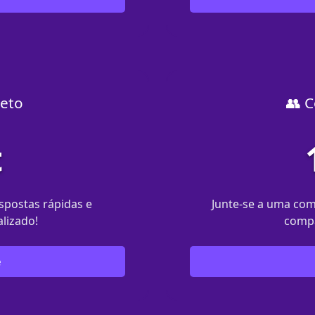
reto
👥 
t
espostas rápidas e
Junte-se a uma com
lizado!
compa
e