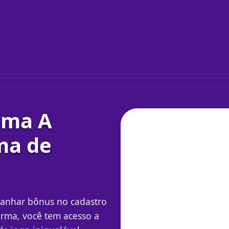
rma A
ma de
ganhar bônus no cadastro
orma, você tem acesso a