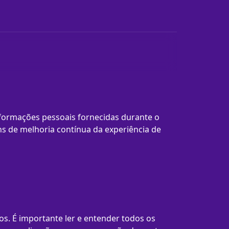
nformações pessoais fornecidas durante o
ns de melhoria contínua da experiência de
s. É importante ler e entender todos os