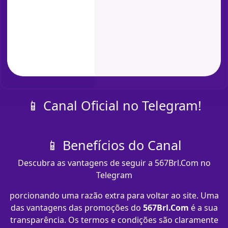
📱 Canal Oficial no Telegram!
📱 Benefícios do Canal
Descubra as vantagens de seguir a 567Brl.Com no
Telegram
porcionando uma razão extra para voltar ao site. Uma
das vantagens das promoções do
567Brl.Com
é a sua
transparência. Os termos e condições são claramente