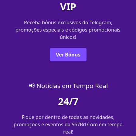
VIP
Receba bônus exclusivos do Telegram,
promoções especiais e códigos promocionais
únicos!
Ver Bônus
📢 Notícias em Tempo Real
24/7
Fique por dentro de todas as novidades,
promoções e eventos da 567Brl.Com em tempo
real!