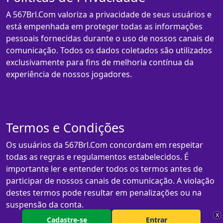
A 567Brl.Com valoriza a privacidade de seus usuários e
está empenhada em proteger todas as informações
pessoais fornecidas durante o uso de nossos canais de
comunicação. Todos os dados coletados são utilizados
exclusivamente para fins de melhoria contínua da
experiência de nossos jogadores.
Termos e Condições
Os usuários da 567Brl.Com concordam em respeitar
todas as regras e regulamentos estabelecidos. É
importante ler e entender todos os termos antes de
participar de nossos canais de comunicação. A violação
destes termos pode resultar em penalizações ou na
suspensão da conta.
X
Cadastre-se
Entrar