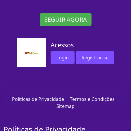
SEGUIR AGORA
Acessos
Login
Registrar-se
Políticas de Privacidade
Termos e Condições
Sitemap
Políticas de Privacidade