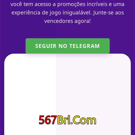
você tem acesso a promoções incríveis e uma
experiência de jogo inigualável. Junte-se aos
vencedores agora!
SEGUIR NO TELEGRAM