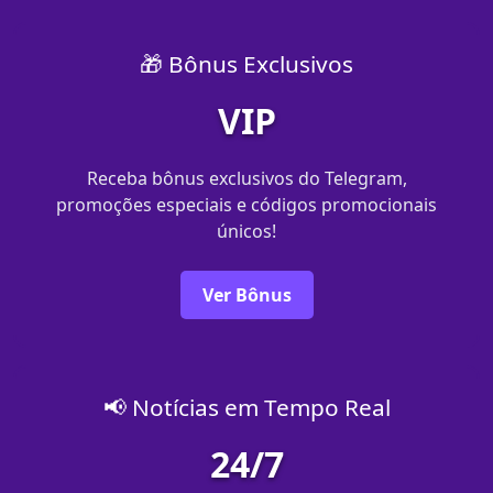
🎁 Bônus Exclusivos
VIP
Receba bônus exclusivos do Telegram,
promoções especiais e códigos promocionais
únicos!
Ver Bônus
📢 Notícias em Tempo Real
24/7