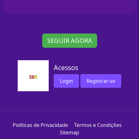
SEGUIR AGORA
Acessos
Login
Registrar-se
Políticas de Privacidade
Termos e Condições
Sitemap