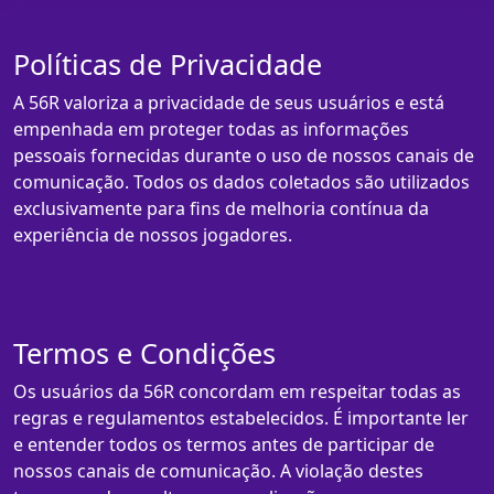
Políticas de Privacidade
A 56R valoriza a privacidade de seus usuários e está
empenhada em proteger todas as informações
pessoais fornecidas durante o uso de nossos canais de
comunicação. Todos os dados coletados são utilizados
exclusivamente para fins de melhoria contínua da
experiência de nossos jogadores.
Termos e Condições
Os usuários da 56R concordam em respeitar todas as
regras e regulamentos estabelecidos. É importante ler
e entender todos os termos antes de participar de
nossos canais de comunicação. A violação destes