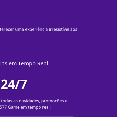
recer uma experiência irresistível aos
cias em Tempo Real
24/7
e todas as novidades, promoções e
 577 Game em tempo real!