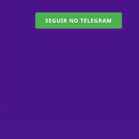
SEGUIR NO TELEGRAM