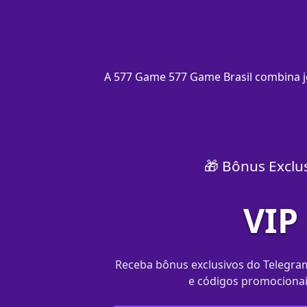
A 577 Game 577 Game Brasil combina jo
🎁 Bônus Exclu
VIP
Receba bônus exclusivos do Telegra
e códigos promocionai