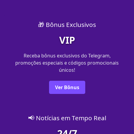
🎁 Bônus Exclusivos
VIP
Receba bônus exclusivos do Telegram,
promoções especiais e códigos promocionais
únicos!
Ver Bônus
📢 Notícias em Tempo Real
24/7