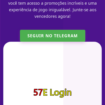
você tem acesso a promoções incríveis e uma
experiência de jogo inigualável. Junte-se aos
vencedores agora!
SEGUIR NO TELEGRAM