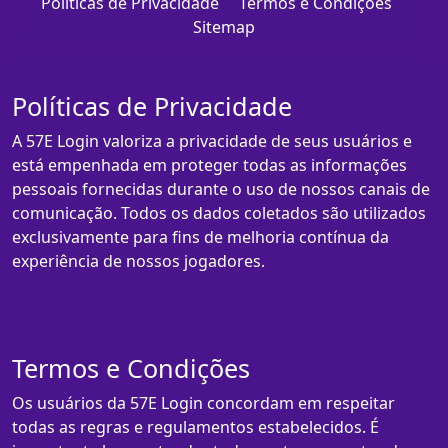
Políticas de Privacidade
Termos e Condições
Sitemap
Políticas de Privacidade
A 57E Login valoriza a privacidade de seus usuários e
está empenhada em proteger todas as informações
pessoais fornecidas durante o uso de nossos canais de
comunicação. Todos os dados coletados são utilizados
exclusivamente para fins de melhoria contínua da
experiência de nossos jogadores.
Termos e Condições
Os usuários da 57E Login concordam em respeitar
todas as regras e regulamentos estabelecidos. É