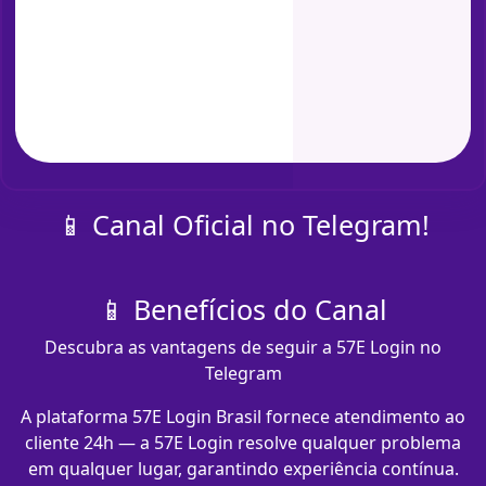
📱 Canal Oficial no Telegram!
📱 Benefícios do Canal
Descubra as vantagens de seguir a 57E Login no
Telegram
A plataforma 57E Login Brasil fornece atendimento ao
cliente 24h — a 57E Login resolve qualquer problema
em qualquer lugar, garantindo experiência contínua.