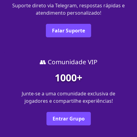
Suporte direto via Telegram, respostas rápidas e
atendimento personalizado!
Falar Suporte
👥 Comunidade VIP
1000+
Junte-se a uma comunidade exclusiva de
jogadores e compartilhe experiências!
Entrar Grupo