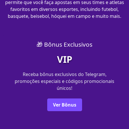
permite que você faça apostas em seus times e atletas
favoritos em diversos esportes, incluindo futebol,
basquete, beisebol, hóquei em campo e muito mais.
🎁 Bônus Exclusivos
VIP
Receba bônus exclusivos do Telegram,
promoções especiais e códigos promocionais
únicos!
Ver Bônus