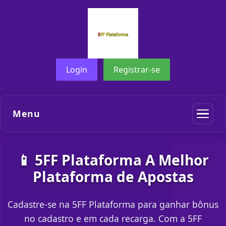
Login
Registrar-se
Menu
📱 5FF Plataforma A Melhor
Plataforma de Apostas
Cadastre-se na 5FF Plataforma para ganhar bônus
no cadastro e em cada recarga. Com a 5FF