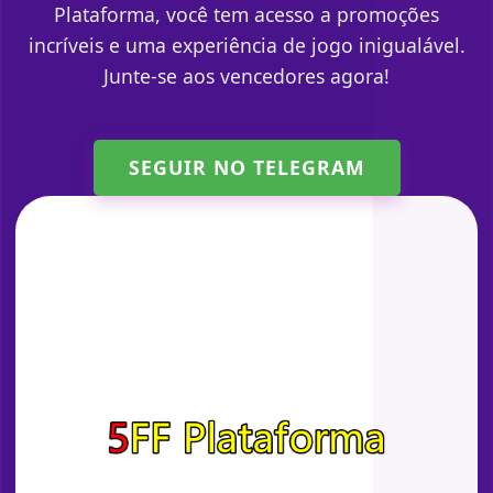
Plataforma, você tem acesso a promoções
incríveis e uma experiência de jogo inigualável.
Junte-se aos vencedores agora!
SEGUIR NO TELEGRAM