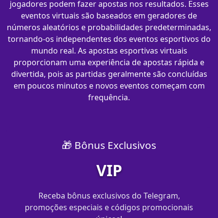
jogadores podem fazer apostas nos resultados. Esses
eventos virtuais são baseados em geradores de
números aleatórios e probabilidades predeterminadas,
tornando-os independentes dos eventos esportivos do
mundo real. As apostas esportivas virtuais
proporcionam uma experiência de apostas rápida e
divertida, pois as partidas geralmente são concluídas
em poucos minutos e novos eventos começam com
frequência.
🎁 Bônus Exclusivos
VIP
Receba bônus exclusivos do Telegram,
promoções especiais e códigos promocionais