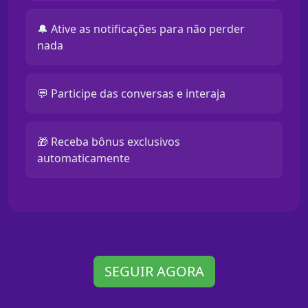
🔔 Ative as notificações para não perder
nada
💬 Participe das conversas e interaja
🎁 Receba bônus exclusivos
automaticamente
SEGUIR AGORA