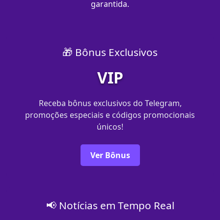
garantida.
🎁 Bônus Exclusivos
VIP
Receba bônus exclusivos do Telegram,
promoções especiais e códigos promocionais
únicos!
Ver Bônus
📢 Notícias em Tempo Real