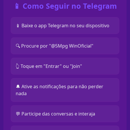
📱 Como Seguir no Telegram
📱 Baixe o app Telegram no seu dispositivo
🔍 Procure por "@5Mpg WinOficial"
👆 Toque em "Entrar" ou "Join"
🔔 Ative as notificações para não perder
nada
💬 Participe das conversas e interaja