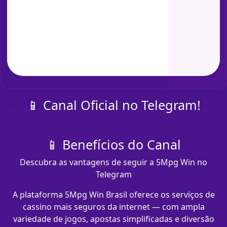
📱 Canal Oficial no Telegram!
📱 Benefícios do Canal
Descubra as vantagens de seguir a 5Mpg Win no
Telegram
A plataforma 5Mpg Win Brasil oferece os serviços de
cassino mais seguros da internet — com ampla
variedade de jogos, apostas simplificadas e diversão