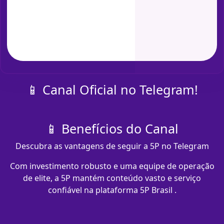
📱 Canal Oficial no Telegram!
📱 Benefícios do Canal
Descubra as vantagens de seguir a 5P no Telegram
Com investimento robusto e uma equipe de operação
de elite, a 5P mantém conteúdo vasto e serviço
confiável na plataforma 5P Brasil .