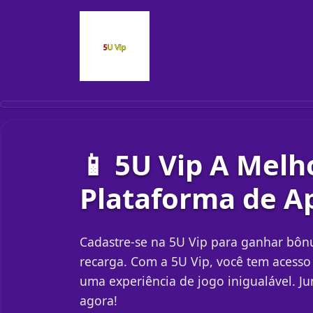
📱 5U Vip A Melh
Plataforma de A
Cadastre-se na 5U Vip para ganhar bôn
recarga. Com a 5U Vip, você tem acesso
uma experiência de jogo inigualável. J
agora!