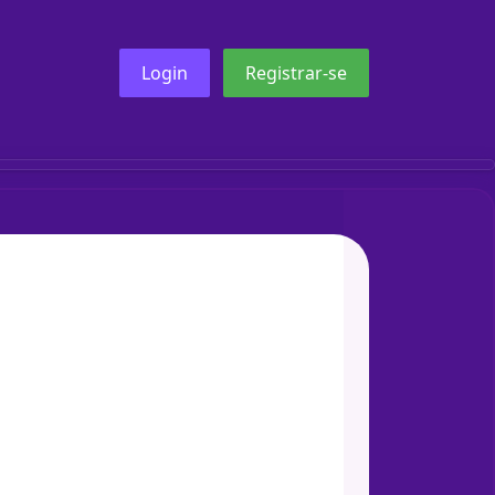
Login
Registrar-se