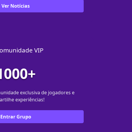
Ver Notícias
Comunidade VIP
1000+
unidade exclusiva de jogadores e
rtilhe experiências!
Entrar Grupo