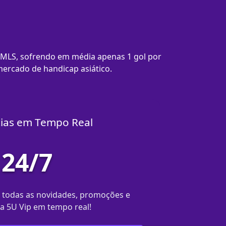
a MLS, sofrendo em média apenas 1 gol por
mercado de handicap asiático.
cias em Tempo Real
24/7
e todas as novidades, promoções e
a 5U Vip em tempo real!