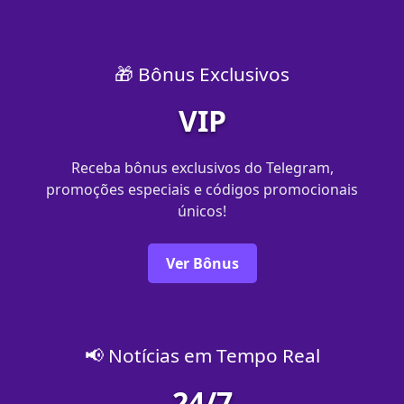
🎁 Bônus Exclusivos
VIP
Receba bônus exclusivos do Telegram,
promoções especiais e códigos promocionais
únicos!
Ver Bônus
📢 Notícias em Tempo Real
24/7