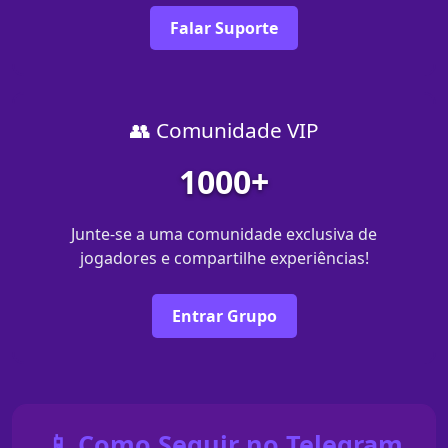
Falar Suporte
👥 Comunidade VIP
1000+
Junte-se a uma comunidade exclusiva de
jogadores e compartilhe experiências!
Entrar Grupo
📱 Como Seguir no Telegram