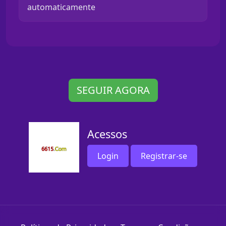
automaticamente
SEGUIR AGORA
Acessos
Login
Registrar-se