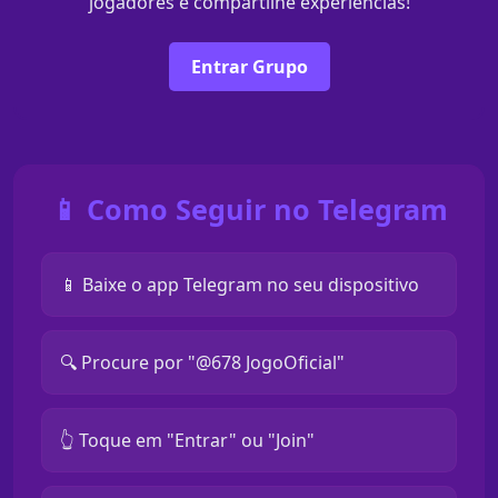
jogadores e compartilhe experiências!
Entrar Grupo
📱 Como Seguir no Telegram
📱 Baixe o app Telegram no seu dispositivo
🔍 Procure por "@678 JogoOficial"
👆 Toque em "Entrar" ou "Join"