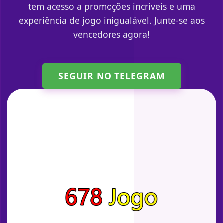
tem acesso a promoções incríveis e uma
experiência de jogo inigualável. Junte-se aos
vencedores agora!
SEGUIR NO TELEGRAM