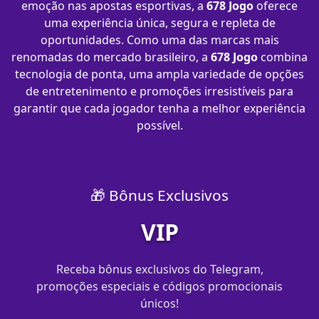
emoção nas apostas esportivas, a
678 Jogo
oferece
uma experiência única, segura e repleta de
oportunidades. Como uma das marcas mais
renomadas do mercado brasileiro, a
678 Jogo
combina
tecnologia de ponta, uma ampla variedade de opções
de entretenimento e promoções irresistíveis para
garantir que cada jogador tenha a melhor experiência
possível.
🎁 Bônus Exclusivos
VIP
Receba bônus exclusivos do Telegram,
promoções especiais e códigos promocionais
únicos!