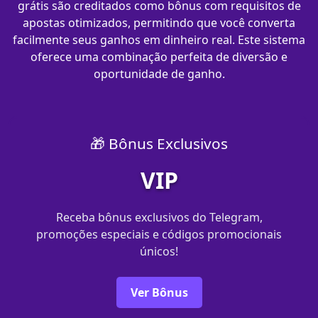
grátis são creditados como bônus com requisitos de
apostas otimizados, permitindo que você converta
facilmente seus ganhos em dinheiro real. Este sistema
oferece uma combinação perfeita de diversão e
oportunidade de ganho.
🎁 Bônus Exclusivos
VIP
Receba bônus exclusivos do Telegram,
promoções especiais e códigos promocionais
únicos!
Ver Bônus