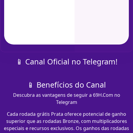
📱 Canal Oficial no Telegram!
📱 Benefícios do Canal
Descubra as vantagens de seguir a 69H.Com no
Telegram
Cada rodada grátis Prata oferece potencial de ganho
superior que as rodadas Bronze, com multiplicadores
especiais e recursos exclusivos. Os ganhos das rodadas