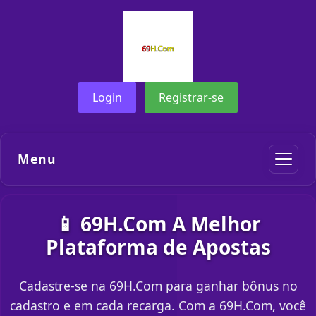
Login
Registrar-se
Menu
📱 69H.Com A Melhor
Plataforma de Apostas
Cadastre-se na 69H.Com para ganhar bônus no
cadastro e em cada recarga. Com a 69H.Com, você