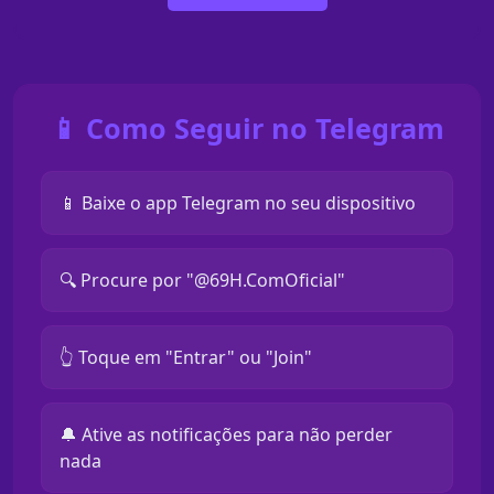
📱 Como Seguir no Telegram
📱 Baixe o app Telegram no seu dispositivo
🔍 Procure por "@69H.ComOficial"
👆 Toque em "Entrar" ou "Join"
🔔 Ative as notificações para não perder
nada