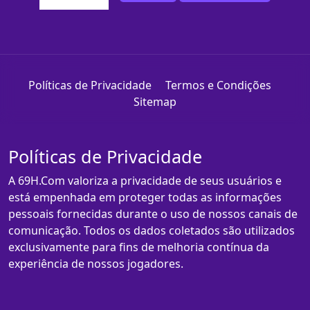
Políticas de Privacidade
Termos e Condições
Sitemap
Políticas de Privacidade
A 69H.Com valoriza a privacidade de seus usuários e
está empenhada em proteger todas as informações
pessoais fornecidas durante o uso de nossos canais de
comunicação. Todos os dados coletados são utilizados
exclusivamente para fins de melhoria contínua da
experiência de nossos jogadores.