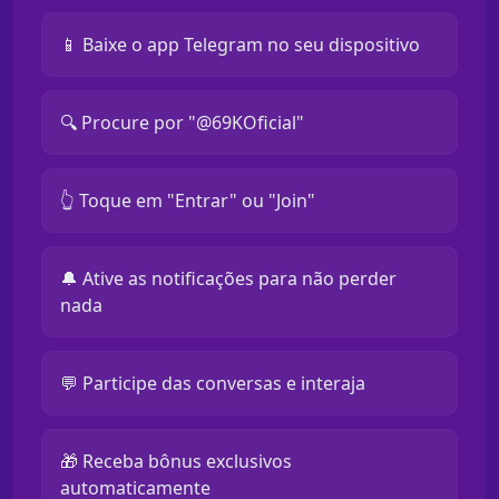
📱 Baixe o app Telegram no seu dispositivo
🔍 Procure por "@69KOficial"
👆 Toque em "Entrar" ou "Join"
🔔 Ative as notificações para não perder
nada
💬 Participe das conversas e interaja
🎁 Receba bônus exclusivos
automaticamente