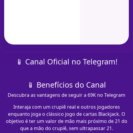
📱 Canal Oficial no Telegram!
📱 Benefícios do Canal
Descubra as vantagens de seguir a 69K no Telegram
Interaja com um crupiê real e outros jogadores
enquanto joga o clássico jogo de cartas Blackjack. O
objetivo é ter um valor de mão mais próximo de 21 do
que a mão do crupiê, sem ultrapassar 21.