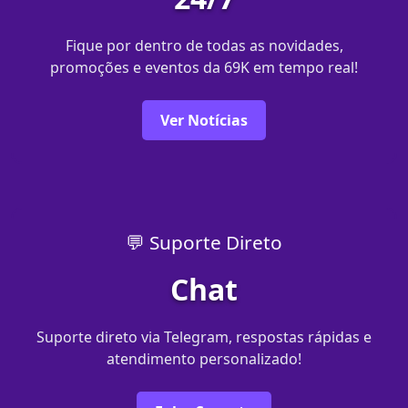
Fique por dentro de todas as novidades,
promoções e eventos da 69K em tempo real!
Ver Notícias
💬 Suporte Direto
Chat
Suporte direto via Telegram, respostas rápidas e
atendimento personalizado!