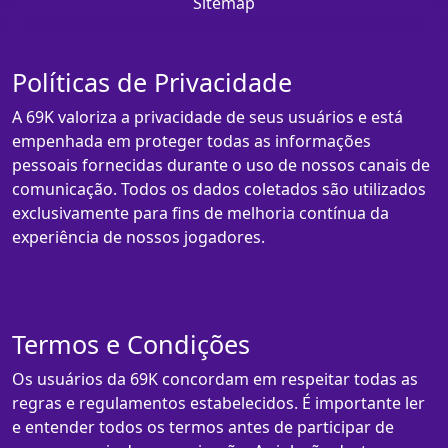
Sitemap
Políticas de Privacidade
A 69K valoriza a privacidade de seus usuários e está
empenhada em proteger todas as informações
pessoais fornecidas durante o uso de nossos canais de
comunicação. Todos os dados coletados são utilizados
exclusivamente para fins de melhoria contínua da
experiência de nossos jogadores.
Termos e Condições
Os usuários da 69K concordam em respeitar todas as
regras e regulamentos estabelecidos. É importante ler
e entender todos os termos antes de participar de