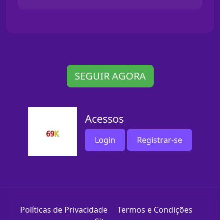
SEGUIR AGORA
Acessos
Login
Registrar-se
Políticas de Privacidade
Termos e Condições