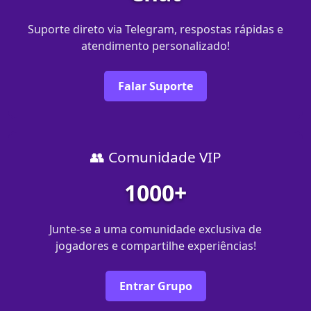
Suporte direto via Telegram, respostas rápidas e
atendimento personalizado!
Falar Suporte
👥 Comunidade VIP
1000+
Junte-se a uma comunidade exclusiva de
jogadores e compartilhe experiências!
Entrar Grupo