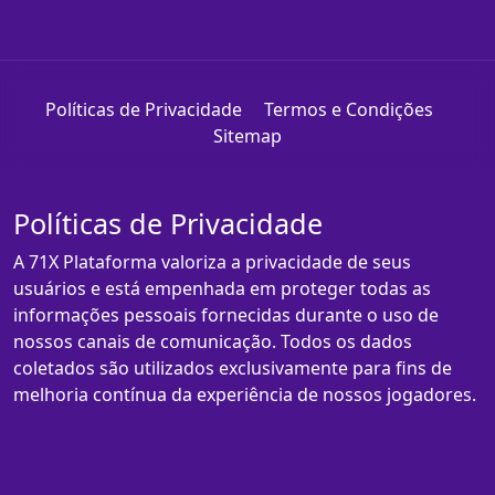
Políticas de Privacidade
Termos e Condições
Sitemap
Políticas de Privacidade
A 71X Plataforma valoriza a privacidade de seus
usuários e está empenhada em proteger todas as
informações pessoais fornecidas durante o uso de
nossos canais de comunicação. Todos os dados
coletados são utilizados exclusivamente para fins de
melhoria contínua da experiência de nossos jogadores.