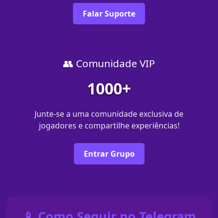
Falar Suporte
👥 Comunidade VIP
1000+
Junte-se a uma comunidade exclusiva de
jogadores e compartilhe experiências!
Entrar Grupo
📱 Como Seguir no Telegram