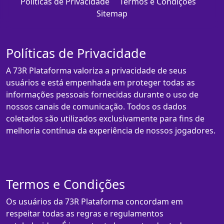
Políticas de Privacidade
Termos e Condições
Sitemap
Políticas de Privacidade
A 73R Plataforma valoriza a privacidade de seus
usuários e está empenhada em proteger todas as
informações pessoais fornecidas durante o uso de
nossos canais de comunicação. Todos os dados
coletados são utilizados exclusivamente para fins de
melhoria contínua da experiência de nossos jogadores.
Termos e Condições
Os usuários da 73R Plataforma concordam em
respeitar todas as regras e regulamentos