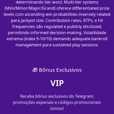
determinando tier won). Multi-tier systems
(Mini/Minor/Major/Grand) oferece differentiated prize
levels com ascending win probabilities inversely related
para jackpot size. Contribution rates, RTPs, e hit
frequencies são regulated e publicly disclosed,
permitindo informed decision-making. Volatilidade
extrema (index 9-10/10) demands adequate bankroll
management para sustained play sessions.
🎁 Bônus Exclusivos
VIP
Receba bônus exclusivos do Telegram,
promoções especiais e códigos promocionais
únicos!