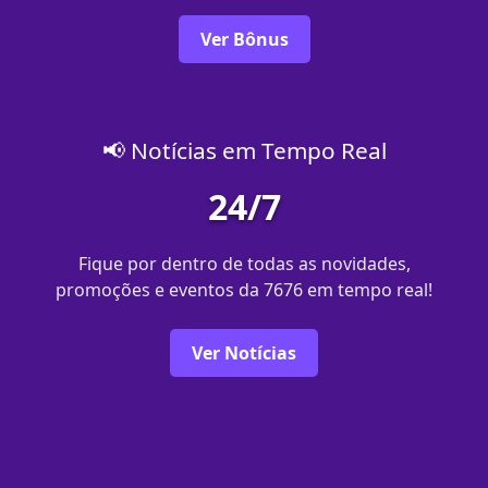
Ver Bônus
📢 Notícias em Tempo Real
24/7
Fique por dentro de todas as novidades,
promoções e eventos da 7676 em tempo real!
Ver Notícias