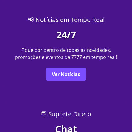
📢 Notícias em Tempo Real
24/7
Fique por dentro de todas as novidades,
promoções e eventos da 7777 em tempo real!
Ver Notícias
💬 Suporte Direto
Chat