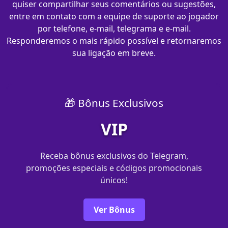
quiser compartilhar seus comentários ou sugestões,
entre em contato com a equipe de suporte ao jogador
por telefone, e-mail, telegrama e e-mail.
Responderemos o mais rápido possível e retornaremos
sua ligação em breve.
🎁 Bônus Exclusivos
VIP
Receba bônus exclusivos do Telegram,
promoções especiais e códigos promocionais
únicos!
Ver Bônus