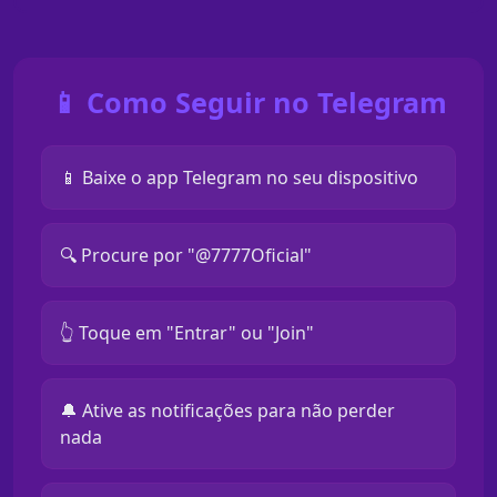
📱 Como Seguir no Telegram
📱 Baixe o app Telegram no seu dispositivo
🔍 Procure por "@7777Oficial"
👆 Toque em "Entrar" ou "Join"
🔔 Ative as notificações para não perder
nada