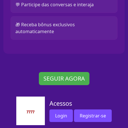
💬 Participe das conversas e interaja
🎁 Receba bônus exclusivos
automaticamente
SEGUIR AGORA
Acessos
Login
Registrar-se