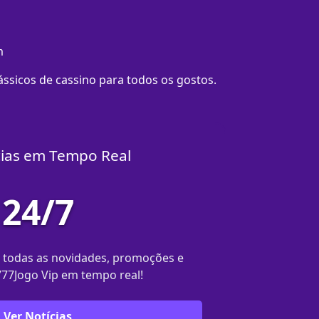
m
ssicos de cassino para todos os gostos.
cias em Tempo Real
24/7
e todas as novidades, promoções e
777Jogo Vip em tempo real!
Ver Notícias