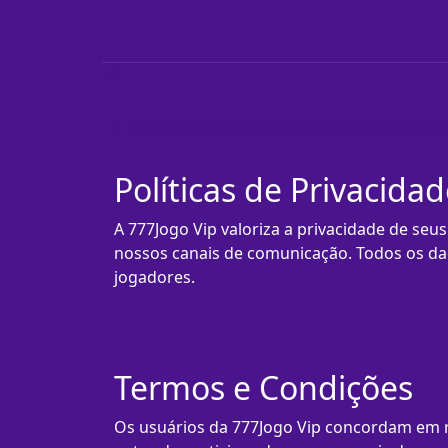
Políticas de Privacida
A 777Jogo Vip valoriza a privacidade de se
nossos canais de comunicação. Todos os dad
jogadores.
Termos e Condições
Os usuários da 777Jogo Vip concordam em re