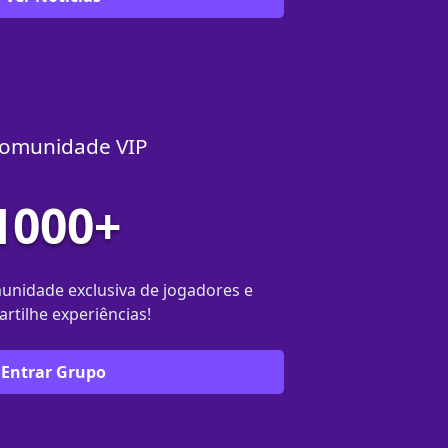
Comunidade VIP
1000+
unidade exclusiva de jogadores e
rtilhe experiências!
Entrar Grupo