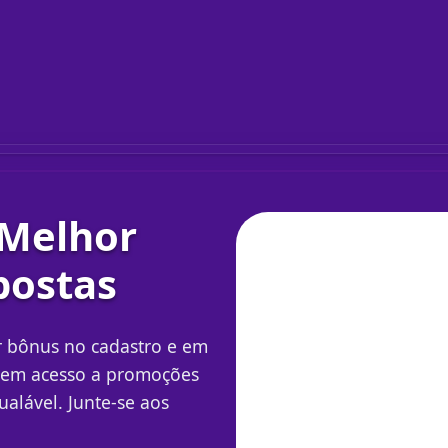
 Melhor
postas
r bônus no cadastro e em
 tem acesso a promoções
ualável. Junte-se aos