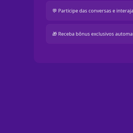
💬 Participe das conversas e interaj
🎁 Receba bônus exclusivos autom