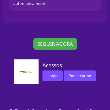
automaticamente
SEGUIR AGORA
Acessos
Login
Registrar-se