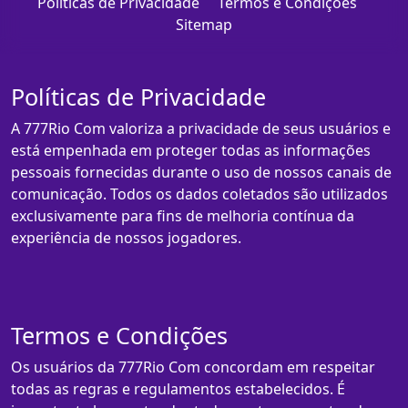
Políticas de Privacidade
Termos e Condições
Sitemap
Políticas de Privacidade
A 777Rio Com valoriza a privacidade de seus usuários e
está empenhada em proteger todas as informações
pessoais fornecidas durante o uso de nossos canais de
comunicação. Todos os dados coletados são utilizados
exclusivamente para fins de melhoria contínua da
experiência de nossos jogadores.
Termos e Condições
Os usuários da 777Rio Com concordam em respeitar
todas as regras e regulamentos estabelecidos. É