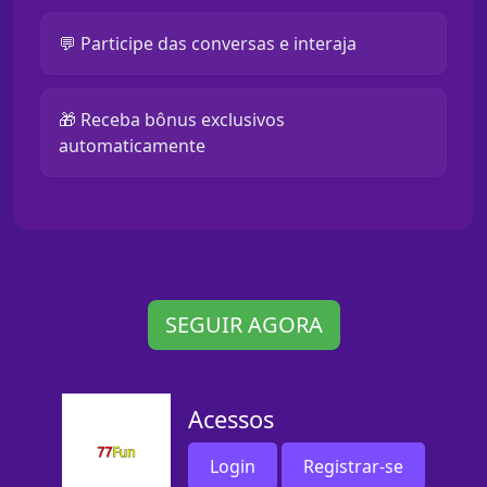
💬 Participe das conversas e interaja
🎁 Receba bônus exclusivos
automaticamente
SEGUIR AGORA
Acessos
Login
Registrar-se