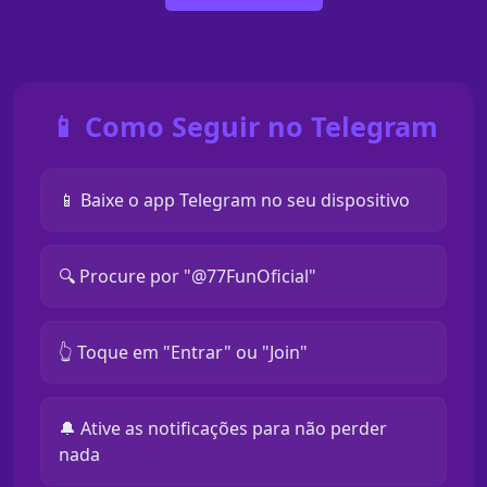
📱 Como Seguir no Telegram
📱 Baixe o app Telegram no seu dispositivo
🔍 Procure por "@77FunOficial"
👆 Toque em "Entrar" ou "Join"
🔔 Ative as notificações para não perder
nada