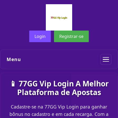
Login
Registrar-se
Menu
📱 77GG Vip Login A Melhor
Plataforma de Apostas
Cadastre-se na 77GG Vip Login para ganhar
bônus no cadastro e em cada recarga. Com a