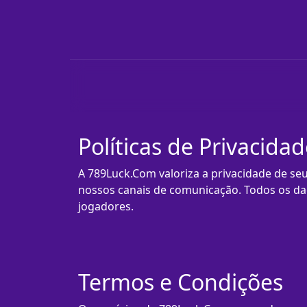
Políticas de Privacida
A 789Luck.Com valoriza a privacidade de s
nossos canais de comunicação. Todos os dad
jogadores.
Termos e Condições