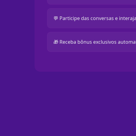
💬 Participe das conversas e interaj
🎁 Receba bônus exclusivos autom