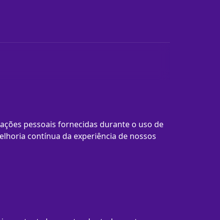
ações pessoais fornecidas durante o uso de
elhoria contínua da experiência de nossos