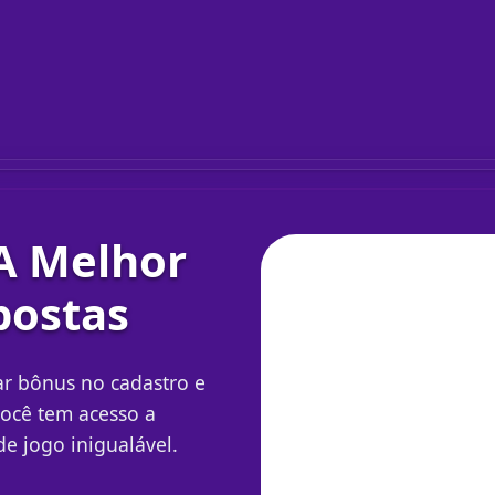
A Melhor
postas
r bônus no cadastro e
ocê tem acesso a
e jogo inigualável.