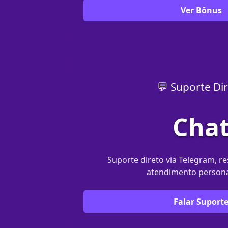
Ver Bônus
💬 Suporte Di
Cha
Suporte direto via Telegram, r
atendimento persona
Falar Suport