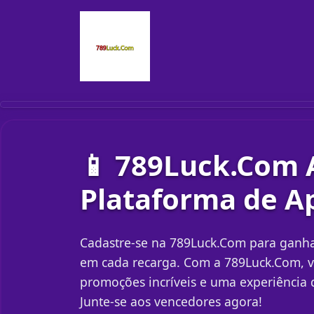
📱 789Luck.Com 
Plataforma de A
Cadastre-se na 789Luck.Com para ganha
em cada recarga. Com a 789Luck.Com, v
promoções incríveis e uma experiência d
Junte-se aos vencedores agora!