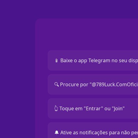
📱 Baixe o app Telegram no seu disp
🔍 Procure por "@789Luck.ComOfici
👆 Toque em "Entrar" ou "Join"
🔔 Ative as notificações para não p